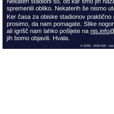
Nekateri stadioni so, od kar smo jih naza
spremenili obliko. Nekaterih še nismo ute
Ker časa za obiske stadionov praktično
prosimo, da nam pomagate. Slike nogom
ali igrišč nam lahko pošljete na
nis.info
jih bomo objavili. Hvala.
© 2006 - 2026 NIS - vse