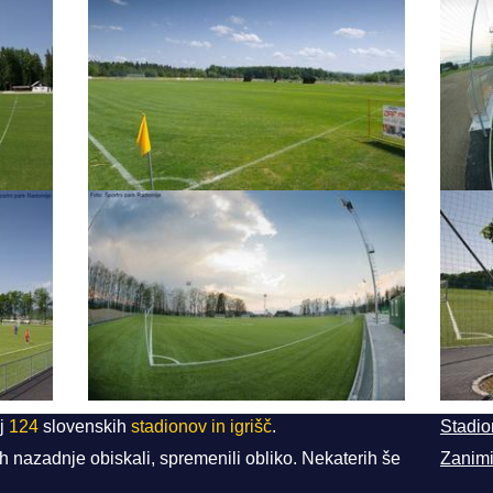
ij
124
slovenskih
stadionov in igrišč
.
Stadion
ih nazadnje obiskali, spremenili obliko. Nekaterih še
Zanimi