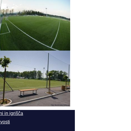
i in igrišča
vosti