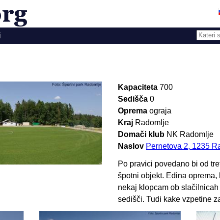
i
Kapaciteta
700
Sedišča
0
Oprema
ograja
Kraj
Radomlje
Domači klub
NK Radomlje
Naslov
Pernetova 2, 1235 R
Po pravici povedano bi od tret
špotni objekt. Edina oprema, ki
nekaj klopcam ob slačilnicah b
sedišči. Tudi kake vzpetine z