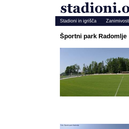
Stadioni in igrišča
Zanimivost
Športni park Radomlje