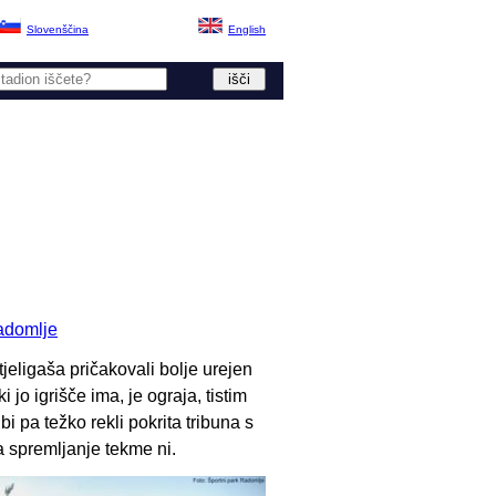
Slovenščina
English
adomlje
jeligaša pričakovali bolje urejen
 jo igrišče ima, je ograja, tistim
i pa težko rekli pokrita tribuna s
a spremljanje tekme ni.