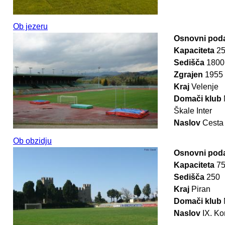
Ob jezeru
Osnovni poda
Kapaciteta
2
Sedišča
1800
Zgrajen
1955
Kraj
Velenje
Domači klub
Škale Inter
Naslov
Cesta 
Ob obzidju
Osnovni poda
Kapaciteta
7
Sedišča
250
Kraj
Piran
Domači klub
Naslov
IX. Ko