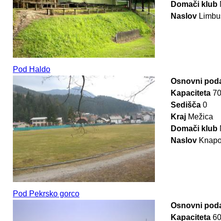
Domači klub
Naslov
Limbu
Pod Haldo
Osnovni poda
Kapaciteta
7
Sedišča
0
Kraj
Mežica
Domači klub
Naslov
Knapo
Pod Pekrsko gorco
Osnovni poda
Kapaciteta
6