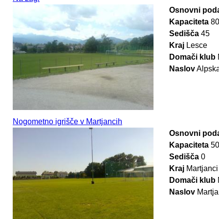
Osnovni poda
Kapaciteta
8
Sedišča
45
Kraj
Lesce
Domači klub
Naslov
Alpska
Nogometno igrišče v Martjancih
Osnovni poda
Kapaciteta
5
Sedišča
0
Kraj
Martjanci
Domači klub
Naslov
Martja