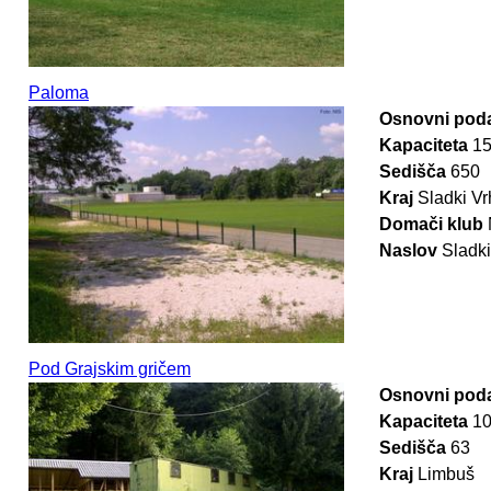
Paloma
Osnovni poda
Kapaciteta
1
Sedišča
650
Kraj
Sladki Vr
Domači klub
Naslov
Sladki
Pod Grajskim gričem
Osnovni poda
Kapaciteta
1
Sedišča
63
Kraj
Limbuš