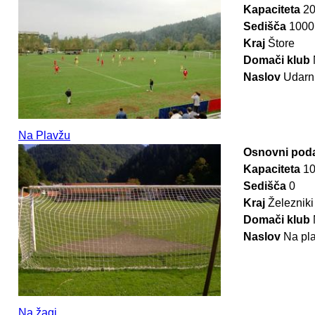
Kapaciteta
2
Sedišča
1000
Kraj
Štore
Domači klub
Naslov
Udarn
Na Plavžu
Osnovni poda
Kapaciteta
1
Sedišča
0
Kraj
Železniki
Domači klub
Naslov
Na pla
Na žagi