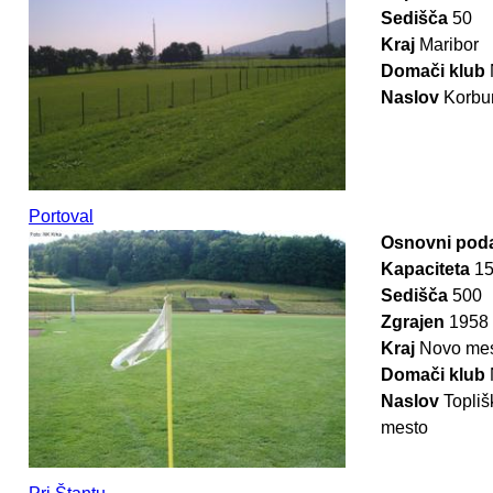
Sedišča
50
Kraj
Maribor
Domači klub
Naslov
Korbu
Portoval
Osnovni poda
Kapaciteta
1
Sedišča
500
Zgrajen
1958
Kraj
Novo me
Domači klub
Naslov
Topliš
mesto