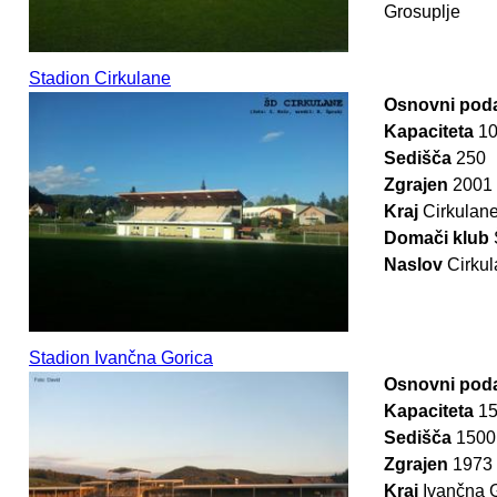
Grosuplje
Stadion Cirkulane
Osnovni poda
Kapaciteta
1
Sedišča
250
Zgrajen
2001
Kraj
Cirkulan
Domači klub
Naslov
Cirkul
Stadion Ivančna Gorica
Osnovni poda
Kapaciteta
1
Sedišča
1500
Zgrajen
1973
Kraj
Ivančna 