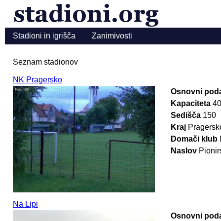
Stadioni in igrišča
Zanimivosti
Seznam stadionov
NK Pragersko
Osnovni poda
Kapaciteta
4
Sedišča
150
Kraj
Pragersk
Domači klub
Naslov
Pionir
Na Lipi
Osnovni poda