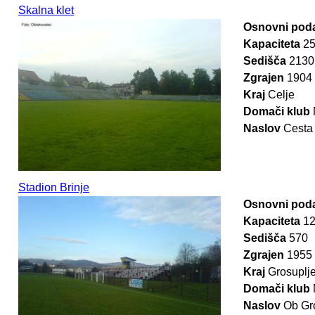
Skalna klet
Osnovni poda
Kapaciteta
2
Sedišča
2130
Zgrajen
1904
Kraj
Celje
Domači klub
Naslov
Cesta 
Stadion Brinje
Osnovni poda
Kapaciteta
1
Sedišča
570
Zgrajen
1955
Kraj
Grosuplj
Domači klub
Naslov
Ob Gro