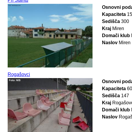
Pri Štantu
Osnovni poda
Kapaciteta
1
Sedišča
300
Kraj
Miren
Domači klub
Naslov
Miren
Rogašovci
Osnovni poda
Kapaciteta
6
Sedišča
147
Kraj
Rogašov
Domači klub
Naslov
Rogaš