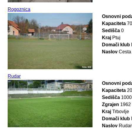
Rogoznica
Osnovni poda
Kapaciteta
7
Sedišča
0
Kraj
Ptuj
Domači klub
Naslov
Cesta 
Rudar
Osnovni poda
Kapaciteta
2
Sedišča
1000
Zgrajen
1962
Kraj
Trbovlje
Domači klub
Naslov
Rudars