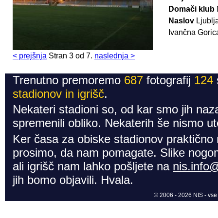
Domači klub
Naslov
Ljublj
Ivančna Goric
< prejšnja
Stran 3 od 7.
naslednja >
Trenutno premoremo
687
fotografij
124
stadionov in igrišč
.
Nekateri stadioni so, od kar smo jih naza
spremenili obliko. Nekaterih še nismo ute
Ker časa za obiske stadionov praktično
prosimo, da nam pomagate. Slike nogom
ali igrišč nam lahko pošljete na
nis.info
jih bomo objavili. Hvala.
© 2006 - 2026 NIS - vse